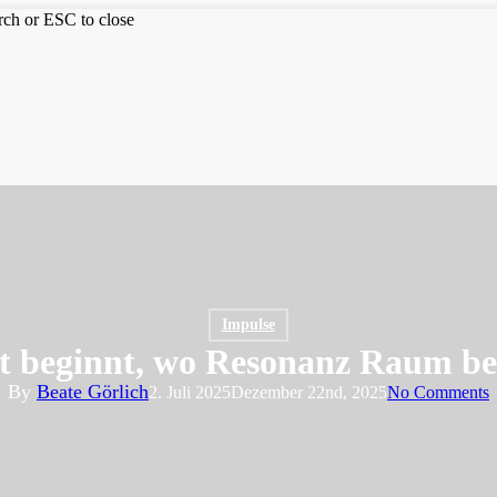
arch or ESC to close
Impulse
it beginnt, wo Resonanz Raum b
By
Beate Görlich
2. Juli 2025
Dezember 22nd, 2025
No Comments