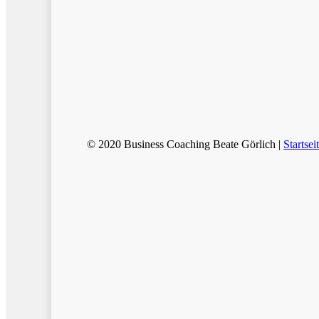
© 2020 Business Coaching Beate Görlich |
Startsei
Start
Coaching
Prozessberatung
KLARTEXT
Business-Mentoring
Brain-Trust
Outdoor-Angebote
Impulse
After-Work-Talk
Dozententätigkeit
Profil
Kontakt