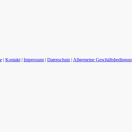
te
|
Kontakt
|
Impressum
|
Datenschutz
|
Allgemeine Geschäftsbedingun