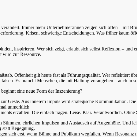
tur verändert. Immer mehr Unternehmer:innen zeigen sich offen – mit B
rforderung, Krisen, schwierige Entscheidungen. Was früher kaum öffentl
nden, inspirieren. Wer sich zeigt, erlaubt sich selbst Reflexion – und 
it wird zur Ressource.
tab. Offenheit gilt heute fast als Führungsqualität. Wer reflektiert übe
 se falsch. Es braucht Menschen, die mit Haltung vorangehen – auch in 
o beginnt eine neue Form der Inszenierung?
ird zur Geste. Aus innerem Impuls wird strategische Kommunikation. Di
mal unmerklich.
nichts erzählen. Die einfach tragen. Leise. Klar. Verantwortlich. Ohne 
hten Stimmen, ehrlichen Impulsen und Austausch auf Augenhöhe. Und ic
g statt Begegnung.
eigen sich erst, wenn Bühne und Publikum wegfallen. Wenn Resonanz n