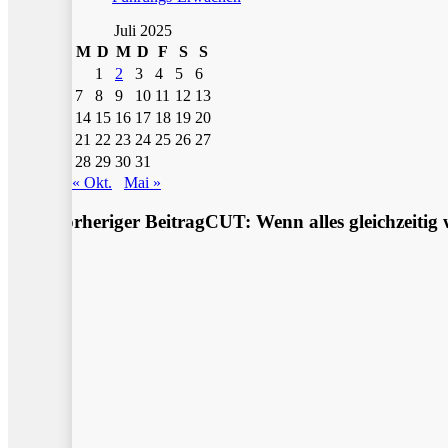
Juli 2025
M
D
M
D
F
S
S
1
2
3
4
5
6
7
8
9
10
11
12
13
14
15
16
17
18
19
20
21
22
23
24
25
26
27
28
29
30
31
« Okt.
Mai »
Vorheriger Beitrag
CUT: Wenn alles gleichzeitig w