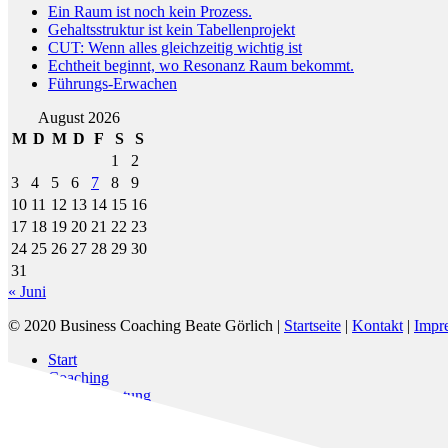
Ein Raum ist noch kein Prozess.
Gehaltsstruktur ist kein Tabellenprojekt
CUT: Wenn alles gleichzeitig wichtig ist
Echtheit beginnt, wo Resonanz Raum bekommt.
Führungs-Erwachen
August 2026
M
D
M
D
F
S
S
1
2
3
4
5
6
7
8
9
10
11
12
13
14
15
16
17
18
19
20
21
22
23
24
25
26
27
28
29
30
31
« Juni
© 2020 Business Coaching Beate Görlich |
Startseite
|
Kontakt
|
Impr
Close
Start
Menu
Coaching
Prozessberatung
KLARTEXT
Business-Mentoring