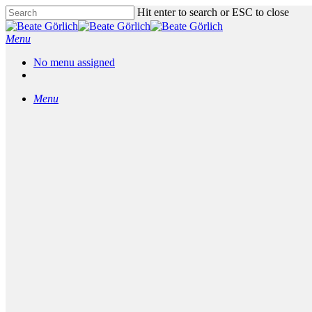
Skip
Hit enter to search or ESC to close
to
Close
main
Search
Menu
content
No menu assigned
facebook
linkedin
messenger
phone
email
Menu