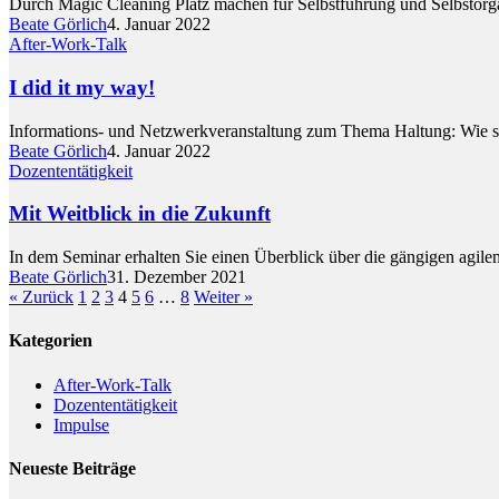
Durch Magic Cleaning Platz machen für Selbstführung und Selbstorgan
Beate Görlich
4. Januar 2022
After-Work-Talk
I did it my way!
Informations- und Netzwerkveranstaltung zum Thema Haltung: Wie sc
Beate Görlich
4. Januar 2022
Dozententätigkeit
Mit Weitblick in die Zukunft
In dem Seminar erhalten Sie einen Überblick über die gängigen agi
Beate Görlich
31. Dezember 2021
« Zurück
1
2
3
4
5
6
…
8
Weiter »
Kategorien
After-Work-Talk
Dozententätigkeit
Impulse
Neueste Beiträge